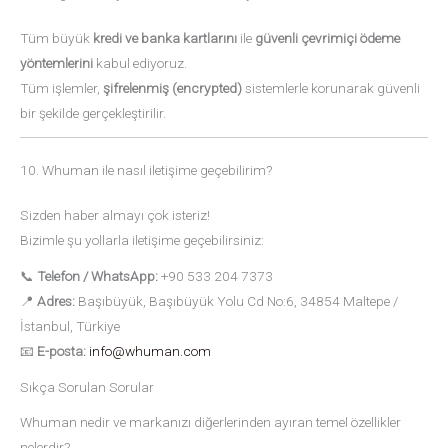
Tüm büyük
kredi ve banka kartlarını
ile
güvenli çevrimiçi ödeme
yöntemlerini
kabul ediyoruz.
Tüm işlemler,
şifrelenmiş (encrypted)
sistemlerle korunarak güvenli
bir şekilde gerçekleştirilir.
10. Whuman ile nasıl iletişime geçebilirim?
Sizden haber almayı çok isteriz!
Bizimle şu yollarla iletişime geçebilirsiniz:
📞
Telefon / WhatsApp:
+90 533 204 7373
📍
Adres:
Başıbüyük, Başıbüyük Yolu Cd No:6, 34854 Maltepe /
İstanbul, Türkiye
📧
E-posta:
info@whuman.com
Sıkça Sorulan Sorular
Whuman nedir ve markanızı diğerlerinden ayıran temel özellikler
nelerdir?