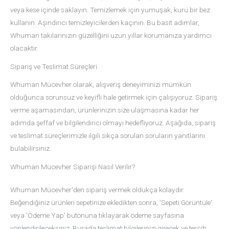
veya kese içinde saklayın. Temizlemek için yumuşak, kuru bir bez
kullanın. Aşındırıcı temizleyicilerden kaçının. Bu basit adımlar,
Whuman takılarınızın güzelliğini uzun yıllar korumanıza yardımcı
olacaktır.
Sipariş ve Teslimat Süreçleri
Whuman Mücevher olarak, alışveriş deneyiminizi mümkün
olduğunca sorunsuz ve keyifli hale getirmek için çalışıyoruz. Sipariş
verme aşamasından, ürünlerinizin size ulaşmasına kadar her
adımda şeffaf ve bilgilendirici olmayı hedefliyoruz. Aşağıda, sipariş
ve teslimat süreçlerimizle ilgili sıkça sorulan soruların yanıtlarını
bulabilirsiniz.
Whuman Mücevher Siparişi Nasıl Verilir?
Whuman Mücevher'den sipariş vermek oldukça kolaydır.
Beğendiğiniz ürünleri sepetinize ekledikten sonra, 'Sepeti Görüntüle'
veya 'Ödeme Yap' butonuna tıklayarak ödeme sayfasına
yönlendirileceksiniz. Burada teslimat bilgilerinizi girecek ve tercih