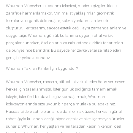
Whuman Mücevher'in tasarım felsefesi, modern çizgileri klasik
zarafetle harmanlamaktır. Minimalist yaklaşımlar, geometrik
formlar ve organik dokunuşlar, koleksiyonlarımızın temelini
oluşturur. Her tasarım, sadece estetik değil, aynı zamanda anlam ve
duygu taşır. Whuman, günlük kullanıma uygun, rahat ve şık
parçalar sunarken, özel anlarınıza ışıltı katacak iddialı tasarımları
da bünyesinde barındırır. Bu sayede her zevke ve tarza hitap eden
geniş bir yelpaze sunarız.
Whuman Takıları Kimler İçin Uygundur?
Whuman Mücevher, modern, stil sahibi ve kaliteden ödün vermeyen
herkes için tasarlanmıştır. İster günlük şıklığınızı tamamlamak
isteyin, ister özel bir davette göz kamaştırmak, Whuman
koleksiyonlarında size uygun bir parça mutlaka bulacaksınız.
Hassas ciltlere sahip olanlar da dahil olmak üzere, herkesin gönül
rahatlığıyla kullanabileceği, hipoalerjenik ve nikel içermeyen ürünler
sunarız. Whuman, her yaştan ve her tarzdan kadının kendini özel