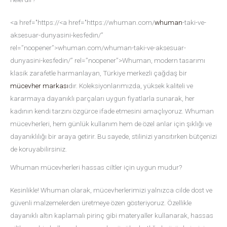
<a href="https://<a href="https://whuman.com/
whuman
-taki-ve-
aksesuar-dunyasini-kesfedin/”
rel=”noopener”>whuman.com/whuman-taki-ve-aksesuar-
dunyasini-kesfedin/” rel=”noopener”>Whuman, modern tasarımı
klasik zarafetle harmanlayan, Türkiye merkezli çağdaş bir
mücevher markası
dır. Koleksiyonlarımızda, yüksek kaliteli ve
kararmaya dayanıklı parçaları uygun fiyatlarla sunarak, her
kadının kendi tarzını özgürce ifade etmesini amaçlıyoruz. Whuman
mücevherleri, hem günlük kullanım hem de özel anlar için şıklığı ve
dayanıklılığı bir araya getirir. Bu sayede, stilinizi yansıtırken bütçenizi
de koruyabilirsiniz.
Whuman mücevherleri hassas ciltler için uygun mudur?
Kesinlikle! Whuman olarak, mücevherlerimizi yalnızca cilde dost ve
güvenli malzemelerden üretmeye özen gösteriyoruz. Özellikle
dayanıklı altın kaplamalı pirinç gibi materyaller kullanarak, hassas