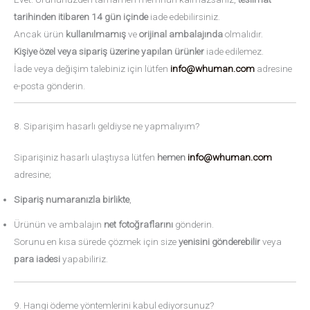
tarihinden itibaren 14 gün içinde
iade edebilirsiniz.
Ancak ürün
kullanılmamış
ve
orijinal ambalajında
olmalıdır.
Kişiye özel veya sipariş üzerine yapılan ürünler
iade edilemez.
İade veya değişim talebiniz için lütfen
info@whuman.com
adresine
e-posta gönderin.
8. Siparişim hasarlı geldiyse ne yapmalıyım?
Siparişiniz hasarlı ulaştıysa lütfen
hemen
info@whuman.com
adresine;
Sipariş numaranızla birlikte
,
Ürünün ve ambalajın
net fotoğraflarını
gönderin.
Sorunu en kısa sürede çözmek için size
yenisini gönderebilir
veya
para iadesi
yapabiliriz.
9. Hangi ödeme yöntemlerini kabul ediyorsunuz?