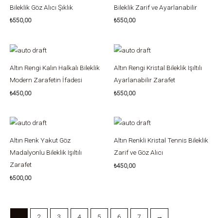
Bileklik Göz Alıcı Şıklık
Bileklik Zarif ve Ayarlanabilir
₺
550,00
₺
550,00
Altın Rengi Kalın Halkalı Bileklik
Altın Rengi Kristal Bileklik Işıltılı
Modern Zarafetin İfadesi
Ayarlanabilir Zarafet
₺
450,00
₺
550,00
Altın Renk Yakut Göz
Altın Renkli Kristal Tennis Bileklik
Madalyonlu Bileklik Işıltılı
Zarif ve Göz Alıcı
Zarafet
₺
450,00
₺
500,00
1
2
3
4
5
6
7
→