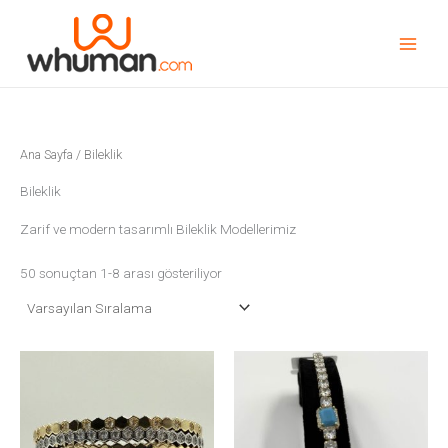
İçeriğe
geç
Ana Sayfa
/ Bileklik
Bileklik
Zarif ve modern tasarımlı Bileklik Modellerimiz
50 sonuçtan 1-8 arası gösteriliyor