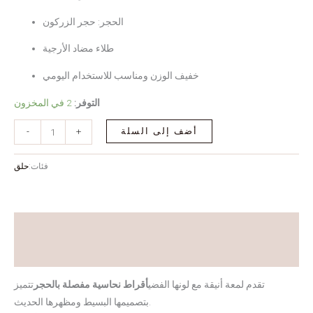
الحجر: حجر الزركون
طلاء مضاد الأرجية
خفيف الوزن ومناسب للاستخدام اليومي
التوفر:
2 في المخزون
أضف إلى السلة
-
+
فئات:
حلق
توضيح
التعليقات (0)
تقدم لمعة أنيقة مع لونها الفضي
أقراط نحاسية مفصلة بالحجر
تتميز
بتصميمها البسيط ومظهرها الحديث.