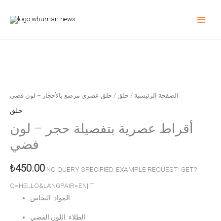
انتقل
إلى
المحتوى
كمية
أقراط
عصرية
مزينة
بالأحجار
الصفحة الرئيسية
/
حلق
/ حلق عصري مرصع بالأحجار – لون فضي
–
حلق
لون
أقراط عصرية بتفصيلة حجر – لون
فضي
فضي
₺
450.00
NO QUERY SPECIFIED. EXAMPLE REQUEST: GET?
Q=HELLO&LANGPAIR=EN|IT
المواد: النحاس
الطلاء: اللون الفضي