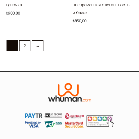
цепочка
вневременная элегантность
и блеск
₺
900.00
₺
850,00
1
2
→